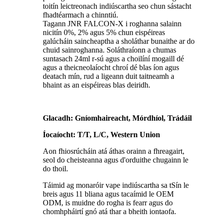
toitín leictreonach indiúscartha seo chun sástacht
fhadtéarmach a chinntiú.
Tagann JNR FALCON-X i roghanna salainn
nicitín 0%, 2% agus 5% chun eispéireas
galúcháin saincheaptha a sholáthar bunaithe ar do
chuid sainroghanna. Soláthraíonn a chumas
suntasach 24ml r-sú agus a choilíní mogaill dé
agus a theicneolaíocht chroí dé blas íon agus
deatach mín, rud a ligeann duit taitneamh a
bhaint as an eispéireas blas deiridh.
Glacadh: Gníomhaireacht, Mórdhíol, Trádáil
Íocaíocht: T/T, L/C, Western Union
Aon fhiosrúcháin atá áthas orainn a fhreagairt,
seol do cheisteanna agus d'orduithe chugainn le
do thoil.
Táimid ag monaróir vape indiúscartha sa tSín le
breis agus 11 bliana agus tacaímid le OEM
ODM, is muidne do rogha is fearr agus do
chomhpháirtí gnó atá thar a bheith iontaofa.