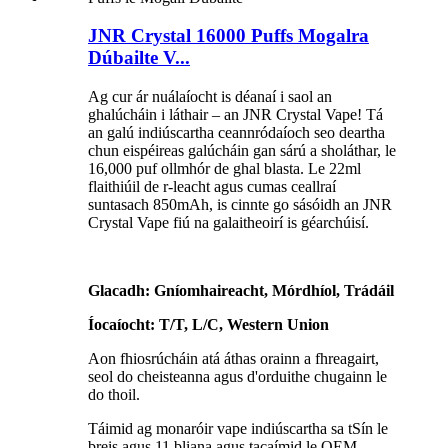
JNR Crystal 16000 Puffs Mogalra
Dúbailte V...
Ag cur ár nuálaíocht is déanaí i saol an
ghalúcháin i láthair – an JNR Crystal Vape! Tá
an galú indiúscartha ceannródaíoch seo deartha
chun eispéireas galúcháin gan sárú a sholáthar, le
16,000 puf ollmhór de ghal blasta. Le 22ml
flaithiúil de r-leacht agus cumas ceallraí
suntasach 850mAh, is cinnte go sásóidh an JNR
Crystal Vape fiú na galaitheoirí is géarchúisí.
Glacadh: Gníomhaireacht, Mórdhíol, Trádáil
Íocaíocht: T/T, L/C, Western Union
Aon fhiosrúcháin atá áthas orainn a fhreagairt,
seol do cheisteanna agus d'orduithe chugainn le
do thoil.
Táimid ag monaróir vape indiúscartha sa tSín le
breis agus 11 bliana agus tacaímid le OEM