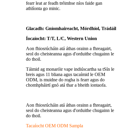
fearr leat ar feadh tréimhse níos faide gan
athlíonta go minic.
Glacadh: Gníomhaireacht, Mórdhíol, Trádáil
Íocaíocht: T/T, L/C, Western Union
Aon fhiosrúcháin atá áthas orainn a fhreagairt,
seol do cheisteanna agus d'orduithe chugainn le
do thoil.
Táimid ag monaróir vape indiúscartha sa tSín le
breis agus 11 bliana agus tacaímid le OEM
ODM, is muidne do rogha is fearr agus do
chomhpháirtí gnó atá thar a bheith iontaofa.
Aon fhiosrúcháin atá áthas orainn a fhreagairt,
seol do cheisteanna agus d'orduithe chugainn le
do thoil.
Tacaíocht OEM ODM Sampla