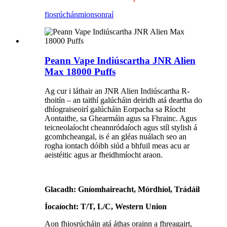
fiosrúchán
mionsonraí
Peann Vape Indiúscartha JNR Alien
Max 18000 Puffs
Ag cur i láthair an JNR Alien Indiúscartha R-
thoitín – an taithí galúcháin deiridh atá deartha do
dhíograiseoirí galúcháin Eorpacha sa Ríocht
Aontaithe, sa Ghearmáin agus sa Fhrainc. Agus
teicneolaíocht cheannródaíoch agus stíl stylish á
gcomhcheangal, is é an gléas nuálach seo an
rogha iontach dóibh siúd a bhfuil meas acu ar
aeistéitic agus ar fheidhmíocht araon.
Glacadh: Gníomhaireacht, Mórdhíol, Trádáil
Íocaíocht: T/T, L/C, Western Union
Aon fhiosrúcháin atá áthas orainn a fhreagairt,