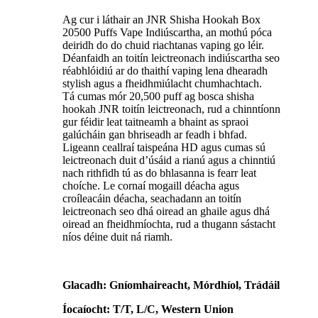
Ag cur i láthair an JNR Shisha Hookah Box
20500 Puffs Vape Indiúscartha, an mothú póca
deiridh do do chuid riachtanas vaping go léir.
Déanfaidh an toitín leictreonach indiúscartha seo
réabhlóidiú ar do thaithí vaping lena dhearadh
stylish agus a fheidhmiúlacht chumhachtach.
Tá cumas mór 20,500 puff ag bosca shisha
hookah JNR toitín leictreonach, rud a chinntíonn
gur féidir leat taitneamh a bhaint as spraoi
galúcháin gan bhriseadh ar feadh i bhfad.
Ligeann ceallraí taispeána HD agus cumas sú
leictreonach duit d’úsáid a rianú agus a chinntiú
nach rithfidh tú as do bhlasanna is fearr leat
choíche. Le cornaí mogaill déacha agus
croíleacáin déacha, seachadann an toitín
leictreonach seo dhá oiread an ghaile agus dhá
oiread an fheidhmíochta, rud a thugann sástacht
níos déine duit ná riamh.
Glacadh: Gníomhaireacht, Mórdhíol, Trádáil
Íocaíocht: T/T, L/C, Western Union