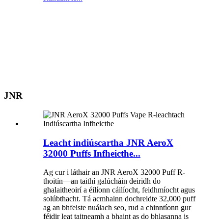
JNR
Leacht indiúscartha JNR AeroX
32000 Puffs Infheicthe...
Ag cur i láthair an JNR AeroX 32000 Puff R-
thoitín—an taithí galúcháin deiridh do
ghalaitheoirí a éilíonn cáilíocht, feidhmíocht agus
solúbthacht. Tá acmhainn dochreidte 32,000 puff
ag an bhfeiste nuálach seo, rud a chinntíonn gur
féidir leat taitneamh a bhaint as do bhlasanna is