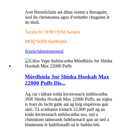
Aon fhiosrúcháin atá áthas orainn a fhreagairt,
seol do cheisteanna agus d'orduithe chugainn le
do thoil.
Tacaíocht OEM ODM Sampla
MOQ 5000 ríomhaire
fiosrúchán
mionsonraí
Mórdhíola Jnr Shisha Hookah Max
22000 Puffs Dis...
Ag cur i láthair toitín leictreonach indiúscartha
JNR Shisha Hookah Max 22000 Puffs, an rogha
is fearr do lucht gaile atá ag lorg eispéireas gan
sárú. Tá acmhainn iontach 22,000 puff ag an
toitín leictreonach indiúscartha seo, rud a
chinntíonn taitneamh fadtéarmach gan an stró a
bhaineann le hathlíonadh ná le hathluchtú.