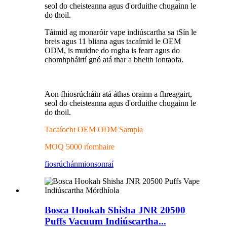
seol do cheisteanna agus d'orduithe chugainn le
do thoil.
Táimid ag monaróir vape indiúscartha sa tSín le
breis agus 11 bliana agus tacaímid le OEM
ODM, is muidne do rogha is fearr agus do
chomhpháirtí gnó atá thar a bheith iontaofa.
Aon fhiosrúcháin atá áthas orainn a fhreagairt,
seol do cheisteanna agus d'orduithe chugainn le
do thoil.
Tacaíocht OEM ODM Sampla
MOQ 5000 ríomhaire
fiosrúchán
mionsonraí
Bosca Hookah Shisha JNR 20500
Puffs Vacuum Indiúscartha...