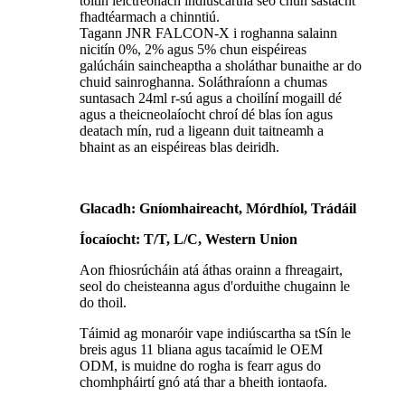
toitín leictreonach indiúscartha seo chun sástacht
fhadtéarmach a chinntiú.
Tagann JNR FALCON-X i roghanna salainn
nicitín 0%, 2% agus 5% chun eispéireas
galúcháin saincheaptha a sholáthar bunaithe ar do
chuid sainroghanna. Soláthraíonn a chumas
suntasach 24ml r-sú agus a choilíní mogaill dé
agus a theicneolaíocht chroí dé blas íon agus
deatach mín, rud a ligeann duit taitneamh a
bhaint as an eispéireas blas deiridh.
Glacadh: Gníomhaireacht, Mórdhíol, Trádáil
Íocaíocht: T/T, L/C, Western Union
Aon fhiosrúcháin atá áthas orainn a fhreagairt,
seol do cheisteanna agus d'orduithe chugainn le
do thoil.
Táimid ag monaróir vape indiúscartha sa tSín le
breis agus 11 bliana agus tacaímid le OEM
ODM, is muidne do rogha is fearr agus do
chomhpháirtí gnó atá thar a bheith iontaofa.