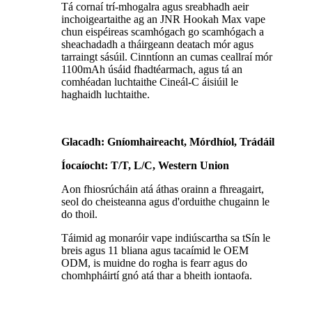
Tá cornaí trí-mhogalra agus sreabhadh aeir
inchoigeartaithe ag an JNR Hookah Max vape
chun eispéireas scamhógach go scamhógach a
sheachadadh a tháirgeann deatach mór agus
tarraingt sásúil. Cinntíonn an cumas ceallraí mór
1100mAh úsáid fhadtéarmach, agus tá an
comhéadan luchtaithe Cineál-C áisiúil le
haghaidh luchtaithe.
Glacadh: Gníomhaireacht, Mórdhíol, Trádáil
Íocaíocht: T/T, L/C, Western Union
Aon fhiosrúcháin atá áthas orainn a fhreagairt,
seol do cheisteanna agus d'orduithe chugainn le
do thoil.
Táimid ag monaróir vape indiúscartha sa tSín le
breis agus 11 bliana agus tacaímid le OEM
ODM, is muidne do rogha is fearr agus do
chomhpháirtí gnó atá thar a bheith iontaofa.