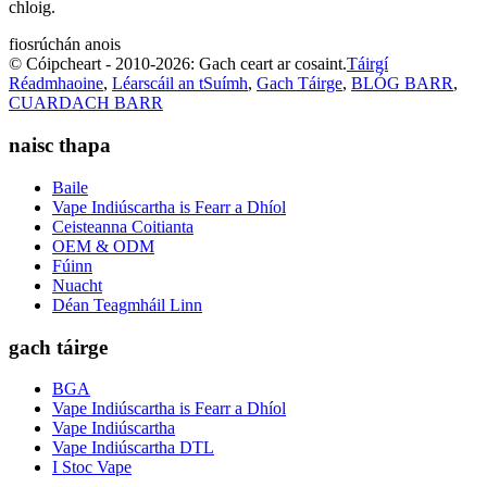
chloig.
fiosrúchán anois
© Cóipcheart - 2010-2026: Gach ceart ar cosaint.
Táirgí
Réadmhaoine
,
Léarscáil an tSuímh
,
Gach Táirge
,
BLÓG BARR
,
CUARDACH BARR
naisc thapa
Baile
Vape Indiúscartha is Fearr a Dhíol
Ceisteanna Coitianta
OEM & ODM
Fúinn
Nuacht
Déan Teagmháil Linn
gach táirge
BGA
Vape Indiúscartha is Fearr a Dhíol
Vape Indiúscartha
Vape Indiúscartha DTL
I Stoc Vape