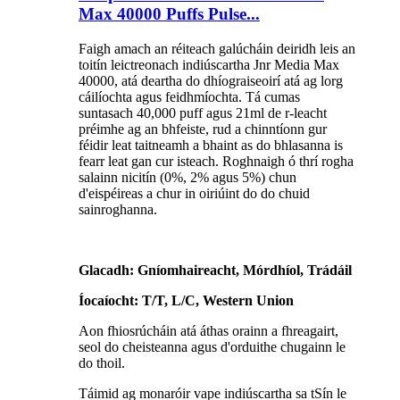
Max 40000 Puffs Pulse...
Faigh amach an réiteach galúcháin deiridh leis an
toitín leictreonach indiúscartha Jnr Media Max
40000, atá deartha do dhíograiseoirí atá ag lorg
cáilíochta agus feidhmíochta. Tá cumas
suntasach 40,000 puff agus 21ml de r-leacht
préimhe ag an bhfeiste, rud a chinntíonn gur
féidir leat taitneamh a bhaint as do bhlasanna is
fearr leat gan cur isteach. Roghnaigh ó thrí rogha
salainn nicitín (0%, 2% agus 5%) chun
d'eispéireas a chur in oiriúint do do chuid
sainroghanna.
Glacadh: Gníomhaireacht, Mórdhíol, Trádáil
Íocaíocht: T/T, L/C, Western Union
Aon fhiosrúcháin atá áthas orainn a fhreagairt,
seol do cheisteanna agus d'orduithe chugainn le
do thoil.
Táimid ag monaróir vape indiúscartha sa tSín le