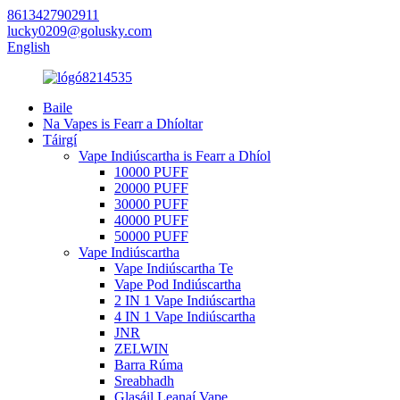
8613427902911
lucky0209@golusky.com
English
Baile
Na Vapes is Fearr a Dhíoltar
Táirgí
Vape Indiúscartha is Fearr a Dhíol
10000 PUFF
20000 PUFF
30000 PUFF
40000 PUFF
50000 PUFF
Vape Indiúscartha
Vape Indiúscartha Te
Vape Pod Indiúscartha
2 IN 1 Vape Indiúscartha
4 IN 1 Vape Indiúscartha
JNR
ZELWIN
Barra Rúma
Sreabhadh
Glasáil Leanaí Vape