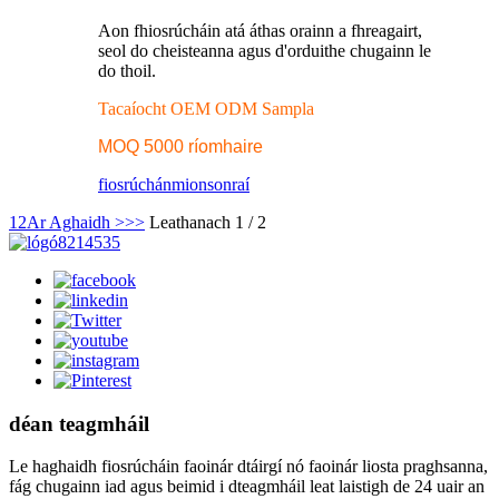
Aon fhiosrúcháin atá áthas orainn a fhreagairt,
seol do cheisteanna agus d'orduithe chugainn le
do thoil.
Tacaíocht OEM ODM Sampla
MOQ 5000 ríomhaire
fiosrúchán
mionsonraí
1
2
Ar Aghaidh >
>>
Leathanach 1 / 2
déan teagmháil
Le haghaidh fiosrúcháin faoinár dtáirgí nó faoinár liosta praghsanna,
fág chugainn iad agus beimid i dteagmháil leat laistigh de 24 uair an