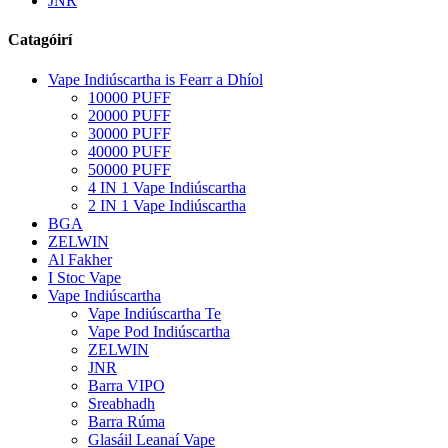
JNR
Catagóirí
Vape Indiúscartha is Fearr a Dhíol
10000 PUFF
20000 PUFF
30000 PUFF
40000 PUFF
50000 PUFF
4 IN 1 Vape Indiúscartha
2 IN 1 Vape Indiúscartha
BGA
ZELWIN
Al Fakher
I Stoc Vape
Vape Indiúscartha
Vape Indiúscartha Te
Vape Pod Indiúscartha
ZELWIN
JNR
Barra VIPO
Sreabhadh
Barra Rúma
Glasáil Leanaí Vape