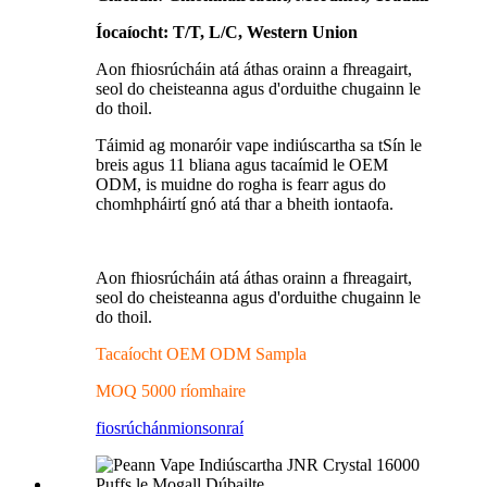
Íocaíocht: T/T, L/C, Western Union
Aon fhiosrúcháin atá áthas orainn a fhreagairt,
seol do cheisteanna agus d'orduithe chugainn le
do thoil.
Táimid ag monaróir vape indiúscartha sa tSín le
breis agus 11 bliana agus tacaímid le OEM
ODM, is muidne do rogha is fearr agus do
chomhpháirtí gnó atá thar a bheith iontaofa.
Aon fhiosrúcháin atá áthas orainn a fhreagairt,
seol do cheisteanna agus d'orduithe chugainn le
do thoil.
Tacaíocht OEM ODM Sampla
MOQ 5000 ríomhaire
fiosrúchán
mionsonraí