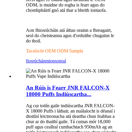
ODM, is muidne do rogha is fearr agus do
chomhpháirtí gnó atá thar a bheith iontaofa.
Aon fhiosrúcháin atá áthas orainn a fhreagairt,
seol do cheisteanna agus d'orduithe chugainn le
do thoil.
Tacaíocht OEM ODM Sampla
fiosrúchán
mionsonraí
An Rúis is Fearr JNR FALCON-X
18000 Puffs Indiúscartha...
Ag cur toitín gaile indiúscartha JNR FALCON-
X 18000 Puffs i láthair, an nuálaíocht is déanaí i
dtoitíní leictreonacha atá deartha chun feabhas a
chur ar do thaithí gaile. Tá cumas mór 18,000
puff agus ceallraí cumhachtach 950mAh ag an