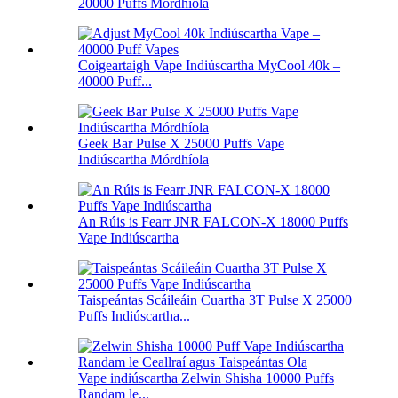
20000 Puffs Mórdhíola
Coigeartaigh Vape Indiúscartha MyCool 40k –
40000 Puff...
Geek Bar Pulse X 25000 Puffs Vape
Indiúscartha Mórdhíola
An Rúis is Fearr JNR FALCON-X 18000 Puffs
Vape Indiúscartha
Taispeántas Scáileáin Cuartha 3T Pulse X 25000
Puffs Indiúscartha...
Vape indiúscartha Zelwin Shisha 10000 Puffs
Randam le...