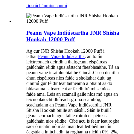
fiosrúchán
mionsonraí
Peann Vape Indiúscartha JNR Shisha
Hookah 12000 Puff
Ag cur JNR Shisha Hookah 12000 Puff i
láthair
Peann Vape Indiúscartha
, an toitín
leictreonach deiridh a thairgeann eispéireas
galúcháin réidh agus sástacht fheabhsaithe. Tá an
peann vape in-athluchtaithe Cineál-C seo deartha
chun eispéireas níos faide a sholáthar duit, ag
cinntiú gur féidir leat taitneamh a bhaint as do
bhlasanna is fearr leat ar feadh tréimhse níos
faide ama. Leis an scamall gaile níos mó agus an
teicneolaíocht dhíreach-go-na-scamhóg,
seachadann an Peann Vape Indiúscartha JNR
Shisha Hookah buille an-sásúil. Slán le buillí
géara scornach agus fáilte roimh eispéireas
galúcháin níos réidhe. Cibé acu is fearr leat rogha
saor ó nicitín nó más mian leat leibhéil nicitín
éagsúla a iniúchadh, tá roghanna nicitín 0%, 2%,