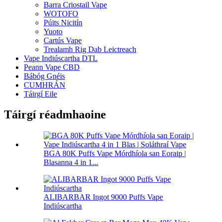
Barra Criostail Vape
WOTOFO
Púits Nicitín
Yuoto
Cartús Vape
Trealamh Rig Dab Leictreach
Vape Indiúscartha DTL
Peann Vape CBD
Bábóg Gnéis
CUMHRÁN
Táirgí Eile
Táirgí réadmhaoine
BGA 80K Puffs Vape Mórdhíola san Eoraip |
Blasanna 4 in 1...
ALIBARBAR Ingot 9000 Puffs Vape
Indiúscartha