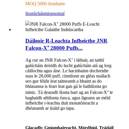
MOQ 5000 ríomhaire
fiosrúchán
mionsonraí
Dáileoir R-Leachta Infheicthe JNR
Falcon-X⁺ 28000 Puffs...
Ag cur an JNR Falcon-X⁺ i láthair, an taithí
galúcháin deiridh do lucht galúcháin atá ag lorg
cáilíochta agus áise. Le hacmhainn dochreidte
suas le 28,000 puff, cinntíonn an gléas nuálach
seo gur féidir leat taitneamh a bhaint as do
bhlasanna is fearr leat gan gá le hathlíonta go
minic. Tá dearadh líonta barr ag an Falcon-X⁺ le
haghaidh athlíonta éasca, agus ligeann an méid
infheicthe r-leachta duit monatóireacht a
dhéanamh ar úsáid go tapa.
Glacadh: Gníomhaireacht, Mórdhíol, Trádáil