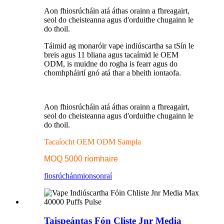
Aon fhiosrúcháin atá áthas orainn a fhreagairt,
seol do cheisteanna agus d'orduithe chugainn le
do thoil.
Táimid ag monaróir vape indiúscartha sa tSín le
breis agus 11 bliana agus tacaímid le OEM
ODM, is muidne do rogha is fearr agus do
chomhpháirtí gnó atá thar a bheith iontaofa.
Aon fhiosrúcháin atá áthas orainn a fhreagairt,
seol do cheisteanna agus d'orduithe chugainn le
do thoil.
Tacaíocht OEM ODM Sampla
MOQ 5000 ríomhaire
fiosrúchán
mionsonraí
Taispeántas Fón Cliste Jnr Media