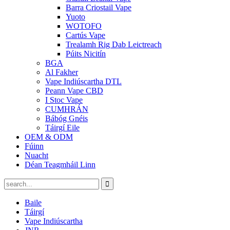
Barra Criostail Vape
Yuoto
WOTOFO
Cartús Vape
Trealamh Rig Dab Leictreach
Púits Nicitín
BGA
Al Fakher
Vape Indiúscartha DTL
Peann Vape CBD
I Stoc Vape
CUMHRÁN
Bábóg Gnéis
Táirgí Eile
OEM & ODM
Fúinn
Nuacht
Déan Teagmháil Linn
Baile
Táirgí
Vape Indiúscartha