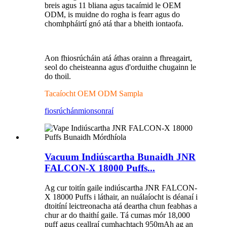
breis agus 11 bliana agus tacaímid le OEM
ODM, is muidne do rogha is fearr agus do
chomhpháirtí gnó atá thar a bheith iontaofa.
Aon fhiosrúcháin atá áthas orainn a fhreagairt,
seol do cheisteanna agus d'orduithe chugainn le
do thoil.
Tacaíocht OEM ODM Sampla
fiosrúchán
mionsonraí
Vacuum Indiúscartha Bunaidh JNR
FALCON-X 18000 Puffs...
Ag cur toitín gaile indiúscartha JNR FALCON-
X 18000 Puffs i láthair, an nuálaíocht is déanaí i
dtoitíní leictreonacha atá deartha chun feabhas a
chur ar do thaithí gaile. Tá cumas mór 18,000
puff agus ceallraí cumhachtach 950mAh ag an