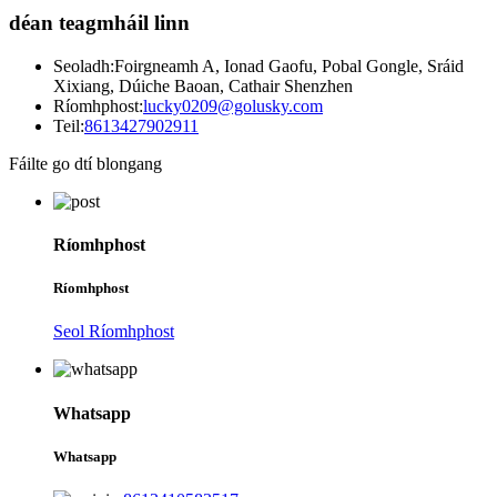
déan teagmháil linn
Seoladh:
Foirgneamh A, Ionad Gaofu, Pobal Gongle, Sráid
Xixiang, Dúiche Baoan, Cathair Shenzhen
Ríomhphost:
lucky0209@golusky.com
Teil:
8613427902911
Fáilte go dtí blongang
Ríomhphost
Ríomhphost
Seol Ríomhphost
Whatsapp
Whatsapp