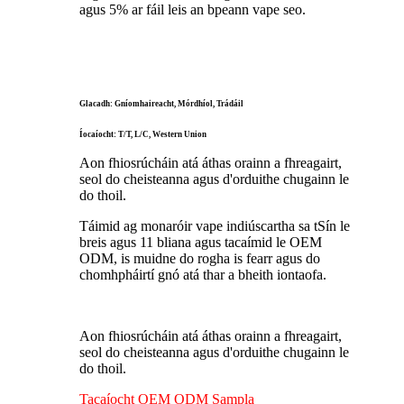
agus 5% ar fáil leis an bpeann vape seo.
Glacadh: Gníomhaireacht, Mórdhíol, Trádáil
Íocaíocht: T/T, L/C, Western Union
Aon fhiosrúcháin atá áthas orainn a fhreagairt,
seol do cheisteanna agus d'orduithe chugainn le
do thoil.
Táimid ag monaróir vape indiúscartha sa tSín le
breis agus 11 bliana agus tacaímid le OEM
ODM, is muidne do rogha is fearr agus do
chomhpháirtí gnó atá thar a bheith iontaofa.
Aon fhiosrúcháin atá áthas orainn a fhreagairt,
seol do cheisteanna agus d'orduithe chugainn le
do thoil.
Tacaíocht OEM ODM Sampla