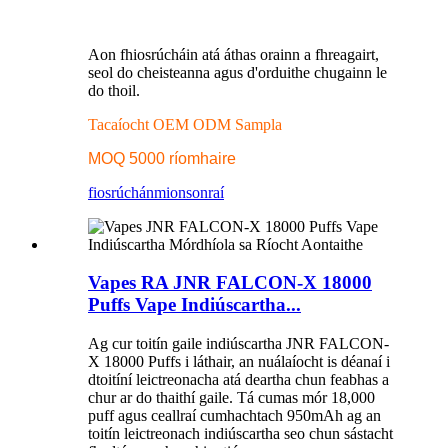
Aon fhiosrúcháin atá áthas orainn a fhreagairt,
seol do cheisteanna agus d'orduithe chugainn le
do thoil.
Tacaíocht OEM ODM Sampla
MOQ 5000 ríomhaire
fiosrúchán
mionsonraí
Vapes RA JNR FALCON-X 18000
Puffs Vape Indiúscartha...
Ag cur toitín gaile indiúscartha JNR FALCON-
X 18000 Puffs i láthair, an nuálaíocht is déanaí i
dtoitíní leictreonacha atá deartha chun feabhas a
chur ar do thaithí gaile. Tá cumas mór 18,000
puff agus ceallraí cumhachtach 950mAh ag an
toitín leictreonach indiúscartha seo chun sástacht