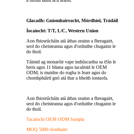
a bhfuil taithí acu araon.
Glacadh: Gníomhaireacht, Mórdhíol, Trádáil
Íocaíocht: T/T, L/C, Western Union
Aon fhiosrúcháin atá áthas orainn a fhreagairt,
seol do cheisteanna agus d'orduithe chugainn le
do thoil.
Táimid ag monaróir vape indiúscartha sa tSín le
breis agus 11 bliana agus tacaímid le OEM
ODM, is muidne do rogha is fearr agus do
chomhpháirtí gnó atá thar a bheith iontaofa.
Aon fhiosrúcháin atá áthas orainn a fhreagairt,
seol do cheisteanna agus d'orduithe chugainn le
do thoil.
Tacaíocht OEM ODM Sampla
MOQ 5000 ríomhaire