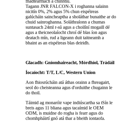
fhadtéarmach a chinntiú.
Tagann JNR FALCON-X i roghanna salainn
nicitín 0%, 2% agus 5% chun eispéireas
galúcháin saincheaptha a sholáthar bunaithe ar do
chuid sainroghanna. Soláthraíonn a chumas
suntasach 24ml r-sú agus a choilíní mogaill dé
agus a theicneolaíocht chroí dé blas íon agus
deatach mín, rud a ligeann duit taitneamh a
bhaint as an eispéireas blas deiridh.
Glacadh: Gníomhaireacht, Mórdhíol, Trádáil
Íocaíocht: T/T, L/C, Western Union
Aon fhiosrúcháin atá áthas orainn a fhreagairt,
seol do cheisteanna agus d'orduithe chugainn le
do thoil.
Táimid ag monaróir vape indiúscartha sa tSín le
breis agus 11 bliana agus tacaímid le OEM
ODM, is muidne do rogha is fearr agus do
chomhpháirtí gnó atá thar a bheith iontaofa.