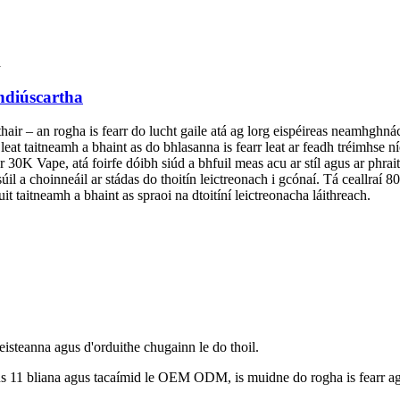
ndiúscartha
air – an rogha is fearr do lucht gaile atá ag lorg eispéireas neamhghná
 leat taitneamh a bhaint as do bhlasanna is fearr leat ar feadh tréimhse 
K Vape, atá foirfe dóibh siúd a bhfuil meas acu ar stíl agus ar phraiti
súil a choinneáil ar stádas do thoitín leictreonach i gcónaí. Tá ceallraí 
t taitneamh a bhaint as spraoi na dtoitíní leictreonacha láithreach.
eisteanna agus d'orduithe chugainn le do thoil.
us 11 bliana agus tacaímid le OEM ODM, is muidne do rogha is fearr agu