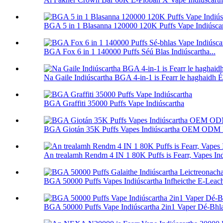
BGA 5 in 1 Blasanna 120000 120K Puffs Vape Indiúsca
BGA Fox 6 in 1 140000 Puffs Séú Blas Indiúscartha...
Na Gaile Indiúscartha BGA 4-in-1 is Fearr le haghaidh 
BGA Graffiti 35000 Puffs Vape Indiúscartha
BGA Giotán 35K Puffs Vapes Indiúscartha OEM ODM 
An trealamh Rendm 4 IN 1 80K Puffs is Fearr, Vapes Ind
BGA 50000 Puffs Vapes Indiúscartha Infheicthe E-Leacht
BGA 50000 Puffs Vape Indiúscartha 2in1 Vaper Dé-Bhl