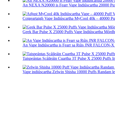
An NEXA N20000 is Fearr Vape Indiúscartha 20000 Puf
Coigeartaigh Vape Indiúscartha MyCool 40k – 40000 Puf
Geek Bar Pulse X 25000 Puffs Vape Indiúscartha Mórdh
An Vape Indiúscartha is Fearr sa Rúis JNR FALCON-X
Taispeántas Scáileáin Cuartha 3T Pulse X 25000 Puffs In
Vape indiúscartha Zelwin Shisha 10000 Puffs Randam le.