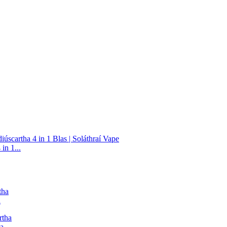
in 1...
a
a