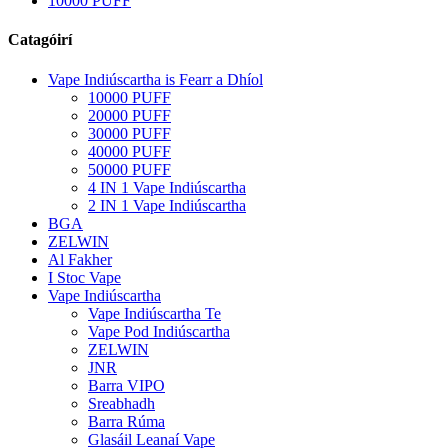
10000 PUFF
Catagóirí
Vape Indiúscartha is Fearr a Dhíol
10000 PUFF
20000 PUFF
30000 PUFF
40000 PUFF
50000 PUFF
4 IN 1 Vape Indiúscartha
2 IN 1 Vape Indiúscartha
BGA
ZELWIN
Al Fakher
I Stoc Vape
Vape Indiúscartha
Vape Indiúscartha Te
Vape Pod Indiúscartha
ZELWIN
JNR
Barra VIPO
Sreabhadh
Barra Rúma
Glasáil Leanaí Vape