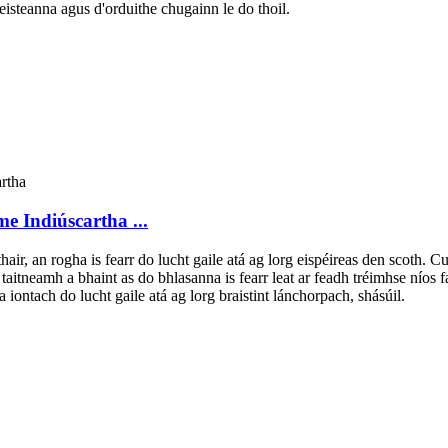
eisteanna agus d'orduithe chugainn le do thoil.
 Indiúscartha ...
ir, an rogha is fearr do lucht gaile atá ag lorg eispéireas den scoth. C
t taitneamh a bhaint as do bhlasanna is fearr leat ar feadh tréimhse níos 
ontach do lucht gaile atá ag lorg braistint lánchorpach, shásúil.