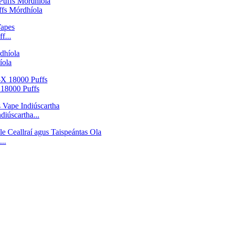
fs Mórdhíola
f...
íola
 18000 Puffs
diúscartha...
..