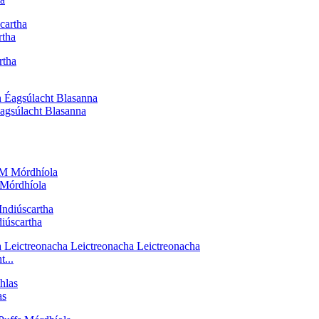
rtha
Éagsúlacht Blasanna
Mórdhíola
iúscartha
...
as