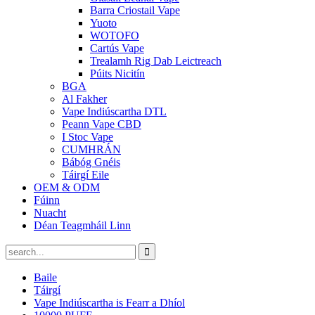
Barra Criostail Vape
Yuoto
WOTOFO
Cartús Vape
Trealamh Rig Dab Leictreach
Púits Nicitín
BGA
Al Fakher
Vape Indiúscartha DTL
Peann Vape CBD
I Stoc Vape
CUMHRÁN
Bábóg Gnéis
Táirgí Eile
OEM & ODM
Fúinn
Nuacht
Déan Teagmháil Linn
Baile
Táirgí
Vape Indiúscartha is Fearr a Dhíol