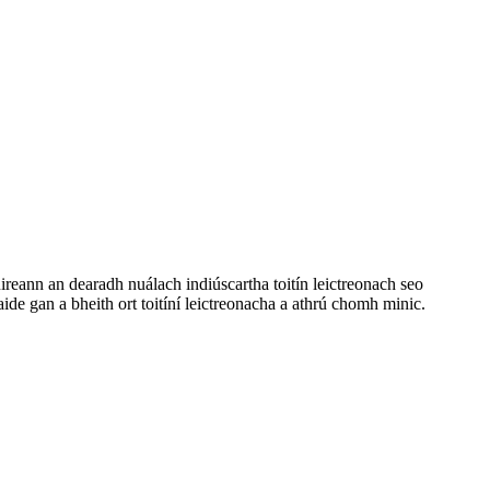
uireann an dearadh nuálach indiúscartha toitín leictreonach seo
faide gan a bheith ort toitíní leictreonacha a athrú chomh minic.