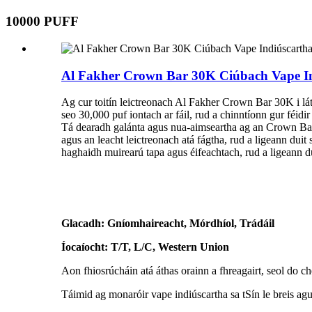
10000 PUFF
Al Fakher Crown Bar 30K Ciúbach Vape I
Ag cur toitín leictreonach Al Fakher Crown Bar 30K i láth
seo 30,000 puf iontach ar fáil, rud a chinntíonn gur féidir
Tá dearadh galánta agus nua-aimseartha ag an Crown Bar 30
agus an leacht leictreonach atá fágtha, rud a ligeann duit 
haghaidh muirearú tapa agus éifeachtach, rud a ligeann dui
Glacadh: Gníomhaireacht, Mórdhíol, Trádáil
Íocaíocht: T/T, L/C, Western Union
Aon fhiosrúcháin atá áthas orainn a fhreagairt, seol do ch
Táimid ag monaróir vape indiúscartha sa tSín le breis ag