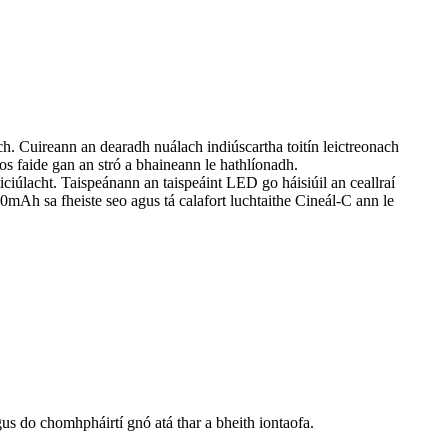
ch. Cuireann an dearadh nuálach indiúscartha toitín leictreonach
níos faide gan an stró a bhaineann le hathlíonadh.
ciúlacht. Taispeánann an taispeáint LED go háisiúil an ceallraí
800mAh sa fheiste seo agus tá calafort luchtaithe Cineál-C ann le
s do chomhpháirtí gnó atá thar a bheith iontaofa.