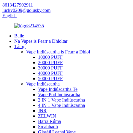
8613427902911
lucky0209@golusky.com
English
Baile
Na Vapes is Fearr a Dhíoltar
Táirgí
Vape Indiúscartha is Fearr a Dhíol
10000 PUFF
20000 PUFF
30000 PUFF
40000 PUFF
50000 PUFF
Vape Indiúscartha
Vape Indiúscartha Te
Vape Pod Indiúscartha
2 IN 1 Vape Indiúscartha
4 IN 1 Vape Indiúscartha
JNR
ZELWIN
Barra Rúma
Sreabhadh
Glasáil Leanaí Vape