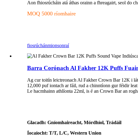
Aon fhiosrúcháin atá áthas orainn a fhreagairt, seol do ch
MOQ 5000 ríomhaire
fiosrúchán
mionsonraí
Barra Corónach Al Fakher 12K Puffs Fuaime
Ag cur toitín leictreonach Al Fakher Crown Bar 12K i látha
12,000 puf iontach ar fáil, rud a chinntíonn gur féidir lea
Le hacmhainn athlíonta 22ml, is é an Crown Bar an rogha i
Glacadh: Gníomhaireacht, Mórdhíol, Trádáil
Íocaíocht: T/T, L/C, Western Union