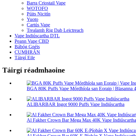
Barra Criostail Vape
WOTOFO
Púits Nicitín
Yuoto
Cartús Vape
Trealamh Rig Dab Leictreach
Vape Indiúscartha DTL
Peann Vape CBD
Bábóg Gnéis
CUMHRÁN
Táirgí Eile
Táirgí réadmhaoine
BGA 80K Puffs Vape Mórdhíola san Eoraip | Blasanna 4 
ALIBARBAR Ingot 9000 Puffs Vape Indiúscartha
Al Fakher Crown Bar Mega Max 40K Vape Indiúscarth
Al Fakher Crown Bar 60K E-Píobán X Vape Indiúscarth