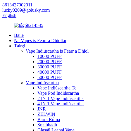
8613427902911
lucky0209@golusky.com
English
Baile
Na Vapes is Fearr a Dhíoltar
Táirgí
Vape Indiúscartha is Fearr a Dhíol
10000 PUFF
20000 PUFF
30000 PUFF
40000 PUFF
50000 PUFF
Vape Indiúscartha
Vape Indiúscartha Te
Vape Pod Indiúscartha
2 IN 1 Vape Indiúscartha
4 IN 1 Vape Indiúscartha
JNR
ZELWIN
Barra Rúma
Sreabhadh
Glasáil Leanaí Vape