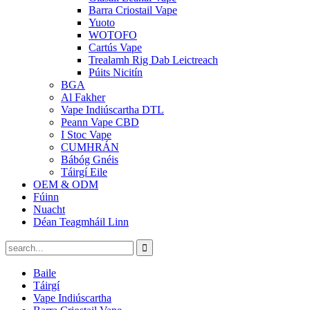
Barra Criostail Vape
Yuoto
WOTOFO
Cartús Vape
Trealamh Rig Dab Leictreach
Púits Nicitín
BGA
Al Fakher
Vape Indiúscartha DTL
Peann Vape CBD
I Stoc Vape
CUMHRÁN
Bábóg Gnéis
Táirgí Eile
OEM & ODM
Fúinn
Nuacht
Déan Teagmháil Linn
Baile
Táirgí
Vape Indiúscartha