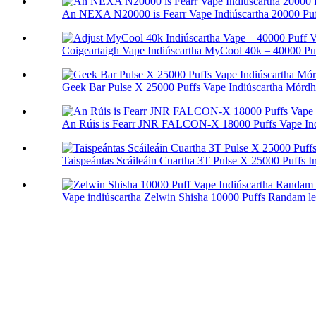
An NEXA N20000 is Fearr Vape Indiúscartha 20000 Puf
Coigeartaigh Vape Indiúscartha MyCool 40k – 40000 Puf
Geek Bar Pulse X 25000 Puffs Vape Indiúscartha Mórdh
An Rúis is Fearr JNR FALCON-X 18000 Puffs Vape Ind
Taispeántas Scáileáin Cuartha 3T Pulse X 25000 Puffs In
Vape indiúscartha Zelwin Shisha 10000 Puffs Randam le.