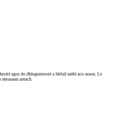
eoirí agus do dhíograiseoirí a bhfuil taithí acu araon. Le
n a sheasann amach.