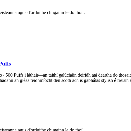
eisteanna agus d'orduithe chugainn le do thoil.
Puffs
o 4500 Puffs i láthair—an taithí galúcháin deiridh atá deartha do thosaith
chadann an gléas feidhmíocht den scoth ach is gabhálas stylish é freisi
eisteanna agus d'orduithe chugainn le do thoil.