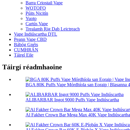
Barra Criostail Vape
WOTOFO
Púits Nicitín
Yuoto
Cartús Vape
Trealamh Rig Dab Leictreach
Vape Indiúscartha DTL
Peann Vape CBD
Bábóg Gnéis
CUMHRÁN
Táirgí Eile
Táirgí réadmhaoine
BGA 80K Puffs Vape Mórdhíola san Eoraip | Blasanna 4 
ALIBARBAR Ingot 9000 Puffs Vape Indiúscartha
Al Fakher Crown Bar Mega Max 40K Vape Indiúscarth
Al Fakher Crown Bar 60K E-Píobán X Vape Indiúscarth