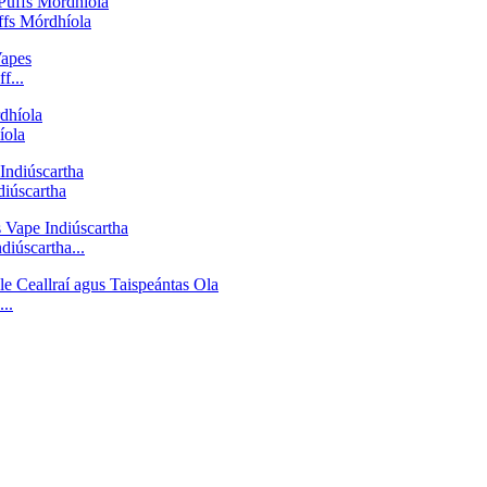
fs Mórdhíola
f...
íola
iúscartha
diúscartha...
..