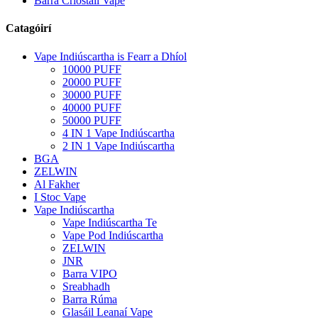
Barra Criostail Vape
Catagóirí
Vape Indiúscartha is Fearr a Dhíol
10000 PUFF
20000 PUFF
30000 PUFF
40000 PUFF
50000 PUFF
4 IN 1 Vape Indiúscartha
2 IN 1 Vape Indiúscartha
BGA
ZELWIN
Al Fakher
I Stoc Vape
Vape Indiúscartha
Vape Indiúscartha Te
Vape Pod Indiúscartha
ZELWIN
JNR
Barra VIPO
Sreabhadh
Barra Rúma
Glasáil Leanaí Vape