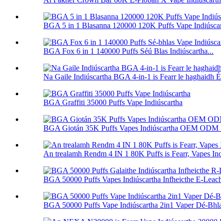
BGA 5 in 1 Blasanna 120000 120K Puffs Vape Indiúsca
BGA Fox 6 in 1 140000 Puffs Séú Blas Indiúscartha...
Na Gaile Indiúscartha BGA 4-in-1 is Fearr le haghaidh 
BGA Graffiti 35000 Puffs Vape Indiúscartha
BGA Giotán 35K Puffs Vapes Indiúscartha OEM ODM 
An trealamh Rendm 4 IN 1 80K Puffs is Fearr, Vapes Ind
BGA 50000 Puffs Vapes Indiúscartha Infheicthe E-Leacht
BGA 50000 Puffs Vape Indiúscartha 2in1 Vaper Dé-Bhl