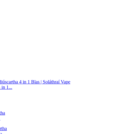
in 1...
a
a