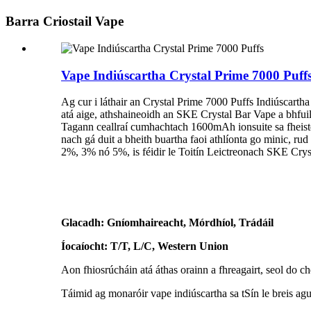
Barra Criostail Vape
Vape Indiúscartha Crystal Prime 7000 Puff
Ag cur i láthair an Crystal Prime 7000 Puffs Indiúscartha 
atá aige, athshaineoidh an SKE Crystal Bar Vape a bhfuil s
Tagann ceallraí cumhachtach 1600mAh ionsuite sa fheiste
nach gá duit a bheith buartha faoi athlíonta go minic, rud 
2%, 3% nó 5%, is féidir le Toitín Leictreonach SKE Cryst
Glacadh: Gníomhaireacht, Mórdhíol, Trádáil
Íocaíocht: T/T, L/C, Western Union
Aon fhiosrúcháin atá áthas orainn a fhreagairt, seol do ch
Táimid ag monaróir vape indiúscartha sa tSín le breis ag