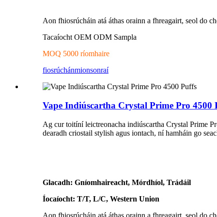
Aon fhiosrúcháin atá áthas orainn a fhreagairt, seol do ch
Tacaíocht OEM ODM Sampla
MOQ 5000 ríomhaire
fiosrúchán
mionsonraí
Vape Indiúscartha Crystal Prime Pro 4500 
Ag cur toitíní leictreonacha indiúscartha Crystal Prime Pr
dearadh criostail stylish agus iontach, ní hamháin go sea
Glacadh: Gníomhaireacht, Mórdhíol, Trádáil
Íocaíocht: T/T, L/C, Western Union
Aon fhiosrúcháin atá áthas orainn a fhreagairt, seol do ch