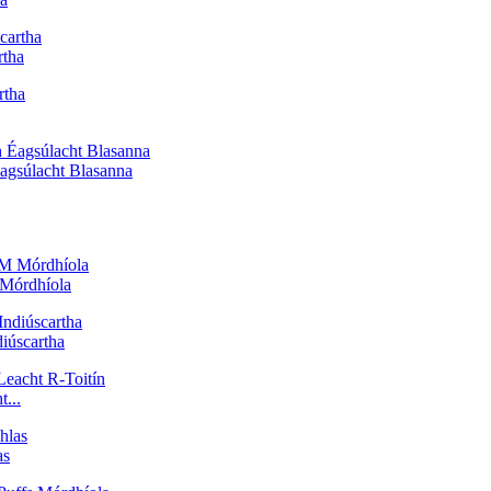
rtha
Éagsúlacht Blasanna
Mórdhíola
iúscartha
...
as