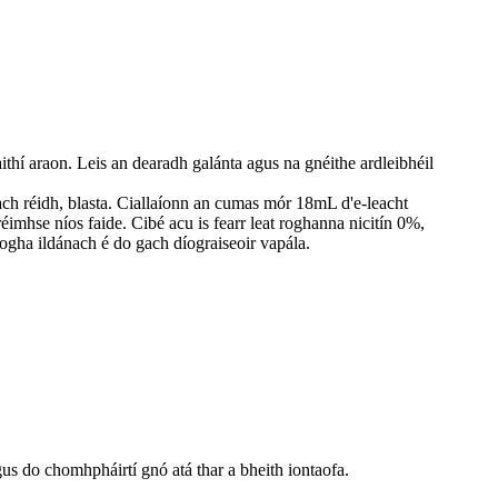
aithí araon. Leis an dearadh galánta agus na gnéithe ardleibhéil
ch réidh, blasta. Ciallaíonn an cumas mór 18mL d'e-leacht
réimhse níos faide. Cibé acu is fearr leat roghanna nicitín 0%,
ogha ildánach é do gach díograiseoir vapála.
s do chomhpháirtí gnó atá thar a bheith iontaofa.