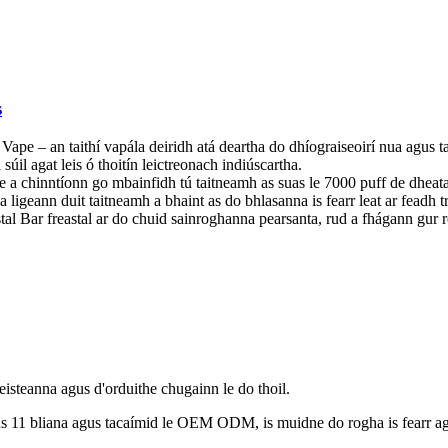
s
Vape – an taithí vapála deiridh atá deartha do dhíograiseoirí nua agus t
úil agat leis ó thoitín leictreonach indiúscartha.
 a chinntíonn go mbainfidh tú taitneamh as suas le 7000 puff de dheata
a ligeann duit taitneamh a bhaint as do bhlasanna is fearr leat ar feadh t
al Bar freastal ar do chuid sainroghanna pearsanta, rud a fhágann gur r
eisteanna agus d'orduithe chugainn le do thoil.
us 11 bliana agus tacaímid le OEM ODM, is muidne do rogha is fearr agu