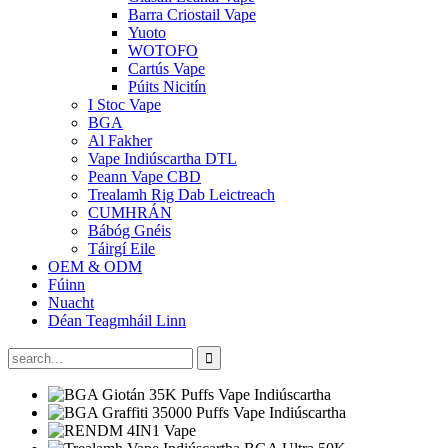
Barra Criostail Vape
Yuoto
WOTOFO
Cartús Vape
Púits Nicitín
I Stoc Vape
BGA
Al Fakher
Vape Indiúscartha DTL
Peann Vape CBD
Trealamh Rig Dab Leictreach
CUMHRÁN
Bábóg Gnéis
Táirgí Eile
OEM & ODM
Fúinn
Nuacht
Déan Teagmháil Linn