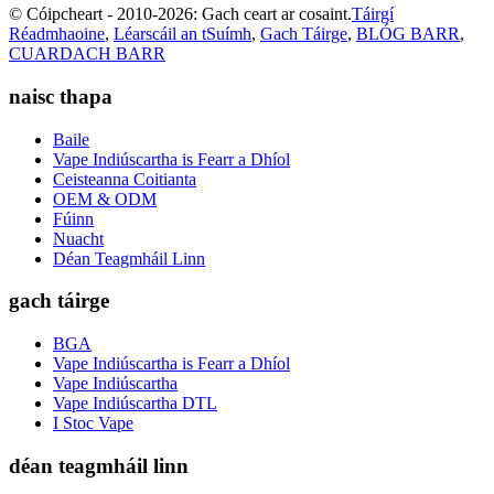
© Cóipcheart - 2010-2026: Gach ceart ar cosaint.
Táirgí
Réadmhaoine
,
Léarscáil an tSuímh
,
Gach Táirge
,
BLÓG BARR
,
CUARDACH BARR
naisc thapa
Baile
Vape Indiúscartha is Fearr a Dhíol
Ceisteanna Coitianta
OEM & ODM
Fúinn
Nuacht
Déan Teagmháil Linn
gach táirge
BGA
Vape Indiúscartha is Fearr a Dhíol
Vape Indiúscartha
Vape Indiúscartha DTL
I Stoc Vape
déan teagmháil linn