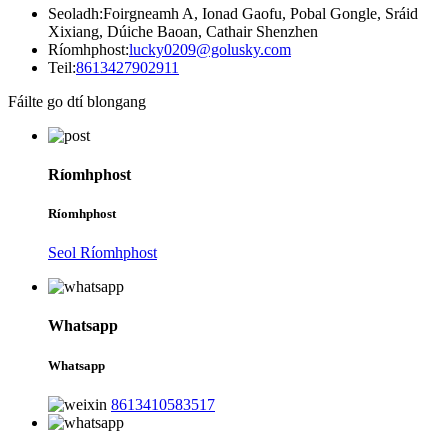
Seoladh:
Foirgneamh A, Ionad Gaofu, Pobal Gongle, Sráid
Xixiang, Dúiche Baoan, Cathair Shenzhen
Ríomhphost:
lucky0209@golusky.com
Teil:
8613427902911
Fáilte go dtí blongang
Ríomhphost
Ríomhphost
Seol Ríomhphost
Whatsapp
Whatsapp
8613410583517