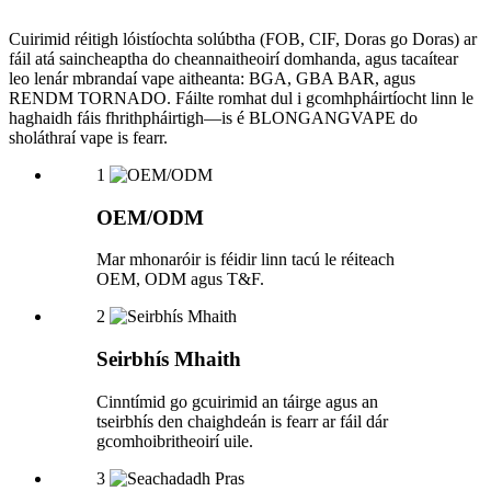
Cuirimid réitigh lóistíochta solúbtha (FOB, CIF, Doras go Doras) ar
fáil atá saincheaptha do cheannaitheoirí domhanda, agus tacaítear
leo lenár mbrandaí vape aitheanta: BGA, GBA BAR, agus
RENDM TORNADO. Fáilte romhat dul i gcomhpháirtíocht linn le
haghaidh fáis fhrithpháirtigh—is é BLONGANGVAPE do
sholáthraí vape is fearr.
1
OEM/ODM
Mar mhonaróir is féidir linn tacú le réiteach
OEM, ODM agus T&F.
2
Seirbhís Mhaith
Cinntímid go gcuirimid an táirge agus an
tseirbhís den chaighdeán is fearr ar fáil dár
gcomhoibritheoirí uile.
3