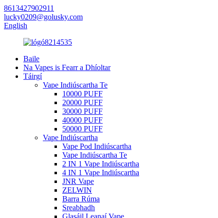
8613427902911
lucky0209@golusky.com
English
Baile
Na Vapes is Fearr a Dhíoltar
Táirgí
Vape Indiúscartha Te
10000 PUFF
20000 PUFF
30000 PUFF
40000 PUFF
50000 PUFF
Vape Indiúscartha
Vape Pod Indiúscartha
Vape Indiúscartha Te
2 IN 1 Vape Indiúscartha
4 IN 1 Vape Indiúscartha
JNR Vape
ZELWIN
Barra Rúma
Sreabhadh
Glasáil Leanaí Vape