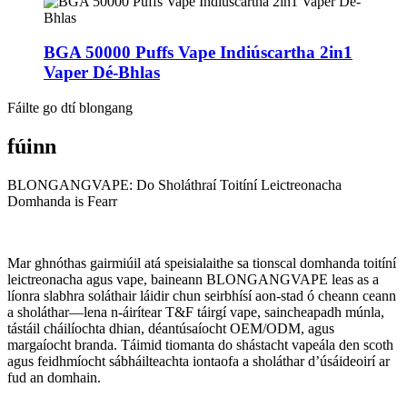
BGA 50000 Puffs Vape Indiúscartha 2in1
Vaper Dé-Bhlas
Fáilte go dtí blongang
fúinn
BLONGANGVAPE: Do Sholáthraí Toitíní Leictreonacha
Domhanda is Fearr
Mar ghnóthas gairmiúil atá speisialaithe sa tionscal domhanda toitíní
leictreonacha agus vape, baineann BLONGANGVAPE leas as a
líonra slabhra soláthair láidir chun seirbhísí aon-stad ó cheann ceann
a sholáthar—lena n-áirítear T&F táirgí vape, saincheapadh múnla,
tástáil cháilíochta dhian, déantúsaíocht OEM/ODM, agus
margaíocht branda. Táimid tiomanta do shástacht vapeála den scoth
agus feidhmíocht sábháilteachta iontaofa a sholáthar d’úsáideoirí ar
fud an domhain.