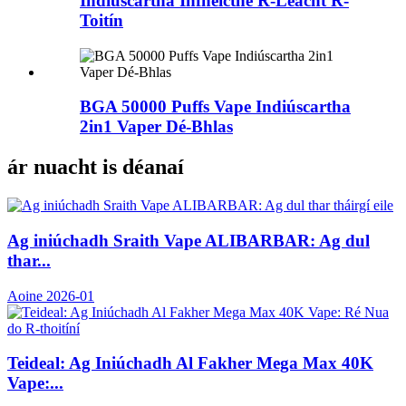
Indiúscartha Infheicthe R-Leacht R-
Toitín
BGA 50000 Puffs Vape Indiúscartha
2in1 Vaper Dé-Bhlas
ár nuacht is déanaí
Ag iniúchadh Sraith Vape ALIBARBAR: Ag dul
thar...
Aoine 2026-01
Teideal: Ag Iniúchadh Al Fakher Mega Max 40K
Vape:...