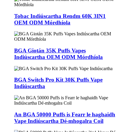
Tobac Indiúscartha Rendm 60K 3IN1
OEM ODM Mórdhíola
BGA Giotán 35K Puffs Vapes
Indiúscartha OEM ODM Mórdhíola
BGA Switch Pro Kit 30K Puffs Vape
Indiúscartha
An BGA 50000 Puffs is Fearr le haghaidh
Vape Indiúscartha Dé-mhogalra Coil