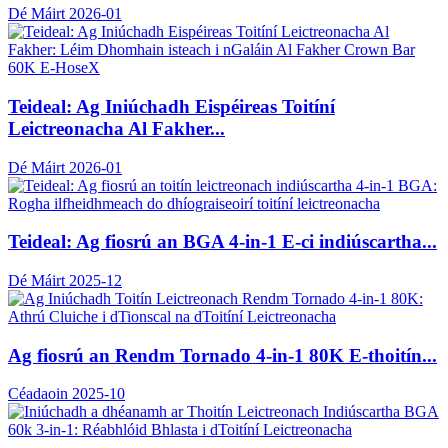
Dé Máirt 2026-01
Teideal: Ag Iniúchadh Eispéireas Toitíní
Leictreonacha Al Fakher...
Dé Máirt 2026-01
Teideal: Ag fiosrú an BGA 4-in-1 E-ci indiúscartha...
Dé Máirt 2025-12
Ag fiosrú an Rendm Tornado 4-in-1 80K E-thoitín...
Céadaoin 2025-10