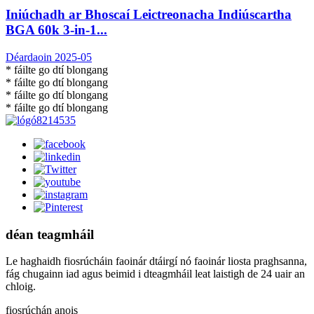
Iniúchadh ar Bhoscaí Leictreonacha Indiúscartha
BGA 60k 3-in-1...
Déardaoin 2025-05
* fáilte go dtí blongang
* fáilte go dtí blongang
* fáilte go dtí blongang
* fáilte go dtí blongang
déan teagmháil
Le haghaidh fiosrúcháin faoinár dtáirgí nó faoinár liosta praghsanna,
fág chugainn iad agus beimid i dteagmháil leat laistigh de 24 uair an
chloig.
fiosrúchán anois