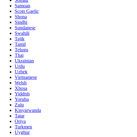
Somali
Samoan
Scots Gaelic
Shona
Sindhi
Sundanese
Swahili
Tajik
Tamil
Telugu
Thai
Ukrainian
Urdu
Uzbek
Vietnamese
Welsh
Xhosa
Yiddish
Yoruba
Zulu
Kinyarwanda
Tatar
Oriya
Turkmen
Uyghur